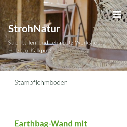
StrohNatur
Strohballen- und Lehmputz-Workshops,
Holzbau, Kalkputz
Stampflehmboden
Earthbag-Wand mit