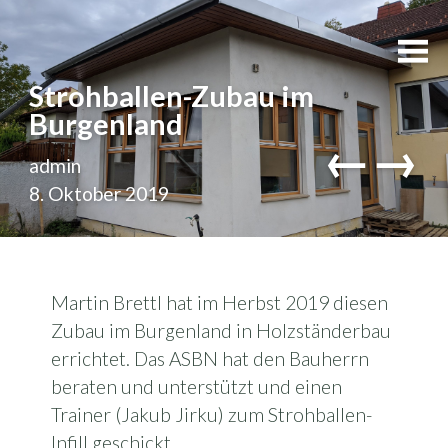
Strohballen-Zubau im
Burgenland
←
→
admin
8. Oktober 2019
Martin Brettl hat im Herbst 2019 diesen
Zubau im Burgenland in Holzständerbau
errichtet. Das ASBN hat den Bauherrn
beraten und unterstützt und einen
Trainer (Jakub Jirku) zum Strohballen-
Infill geschickt.