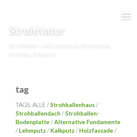
StrohNatur
Strohballen- und Lehmputz-Workshops,
Holzbau, Kalkputz
tag
TAGS: ALLE /
Strohballenhaus
/
Strohballendach
/
Strohballen-
Bodenplatte
/
Alternative Fundamente
/
Lehmputz
/
Kalkputz
/
Holzfassade
/