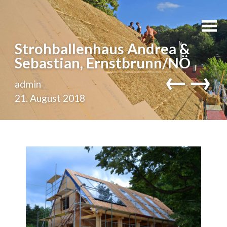
Strohballenhaus Andrea &
Sebastian, Ernstbrunn/NÖ
←
→
admin
21. August 2018